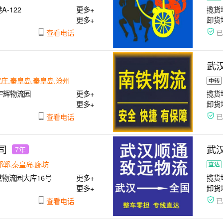
-122
更多+
揽货
更多+
卸货
查看电话
武
家庄,秦皇岛,秦皇岛,沧州
宇辉物流园
更多+
揽货
更多+
卸货
查看电话
司
武
7年
邯郸,秦皇岛,廊坊
物流园大库16号
更多+
揽货
更多+
卸货
查看电话