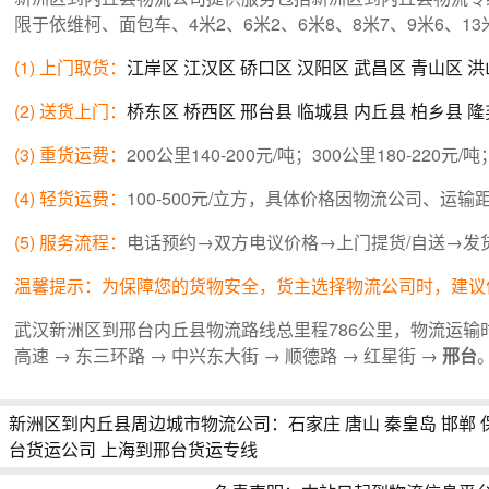
限于依维柯、面包车、4米2、6米2、6米8、8米7、9米6、
(1) 上门取货：
江岸区
江汉区
硚口区
汉阳区
武昌区
青山区
洪
(2) 送货上门：
桥东区
桥西区
邢台县
临城县
内丘县
柏乡县
隆
(3) 重货运费：
200公里140-200元/吨；300公里180-220元/吨
(4) 轻货运费：
100-500元/立方，具体价格因物流公司、
(5) 服务流程：
电话预约→双方电议价格→上门提货/自送→发
温馨提示：为保障您的货物安全，货主选择物流公司时，建议
武汉新洲区到邢台内丘县物流路线总里程786公里，物流运输时
高速 → 东三环路 → 中兴东大街 → 顺德路 → 红星街 →
邢台
新洲区到内丘县周边城市物流公司：
石家庄
唐山
秦皇岛
邯郸
台货运公司
上海到邢台货运专线