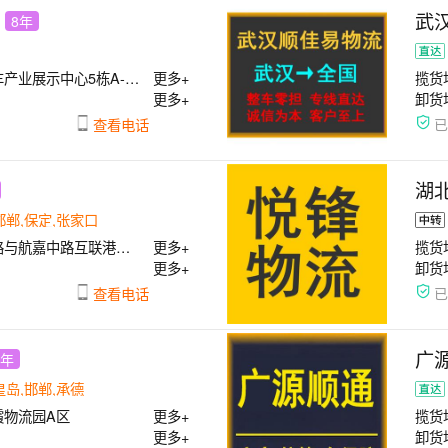
武
8年
展示中心5栋A-16号
更多+
揽货
更多+
卸货
查看电话
湖
邯郸,保定,张家口
嘉中路互联港物流园A栋
更多+
揽货
更多+
卸货
查看电话
广
7年
皇岛,邯郸,承德
霞物流园A区
更多+
揽货
更多+
卸货