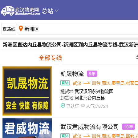
总站
新洲区直达内丘县物流公司-新洲区到内丘县物流专线-武汉新
全部专线
凯晟物流
5年
武汉
邢台,廊坊,秦皇岛,张家口
揽货地:
武汉汉阳永兴物流园
卸货地:
河北邢台内丘县
人气:
已认证
78724
武汉君威物流有限公司
10年
武汉
邢台,廊坊,秦皇岛,邯郸,