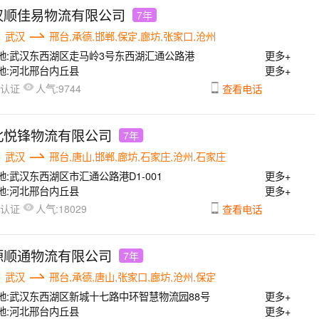
汉顺佳易物流有限公司
7年
武汉
邢台,承德,邯郸,保定,廊坊,张家口,沧州
地:
武汉东西湖区走马岭3号东西湖汇通公路港
更多+
地:
河北邢台内丘县
更多+
人气:
已认证
9744
查看电话
北悦锋物流有限公司
7年
武汉
邢台,唐山,邯郸,廊坊,石家庄,沧州,石家庄
地:
武汉东西湖区市汇通公路港D1-001
更多+
地:
河北邢台内丘县
更多+
人气:
已认证
18029
查看电话
源顺通物流有限公司
7年
武汉
邢台,承德,唐山,张家口,廊坊,沧州,保定
地:
武汉东西湖区新城十七路中环智慧物流园88号
更多+
地:
河北邢台内丘县
更多+