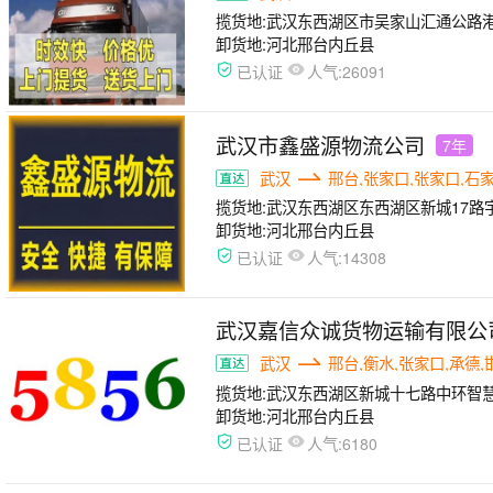
揽货地:
武汉东西湖区市吴家山汇通公路港A
卸货地:
河北邢台内丘县
人气:
已认证
26091
武汉市鑫盛源物流公司
7年
武汉
邢台,张家口,张家口,石
揽货地:
武汉东西湖区东西湖区新城17路
卸货地:
河北邢台内丘县
人气:
已认证
14308
武汉嘉信众诚货物运输有限公
武汉
邢台,衡水,张家口,承德,
揽货地:
武汉东西湖区新城十七路中环智慧
卸货地:
河北邢台内丘县
人气:
已认证
6180