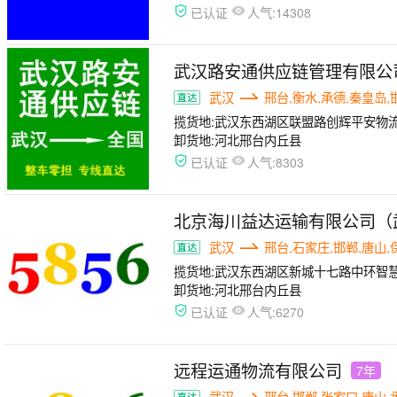
人气:
已认证
14308
武汉路安通供应链管理有限公
武汉
邢台,衡水,承德,秦皇岛,
揽货地:
武汉东西湖区联盟路创辉平安物
卸货地:
河北邢台内丘县
人气:
已认证
8303
北京海川益达运输有限公司（
武汉
邢台,石家庄,邯郸,唐山,
揽货地:
武汉东西湖区新城十七路中环智
卸货地:
河北邢台内丘县
人气:
已认证
6270
远程运通物流有限公司
7年
武汉
邢台,邯郸,张家口,唐山,