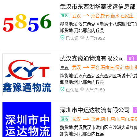
武汉市东西湖华泰货运信息部
武汉
邢台,邯郸,衡水,石家庄
揽货地:
武汉东西湖区新城十八路新城汽车产业
卸货地:
河北邢台内丘县
人气:
已认证
1922
武汉鑫豫通物流有限公司
6年
武汉
邢台,石家庄,保定,唐山,
揽货地:
武汉东西湖区东西湖区新城十六路与航
卸货地:
河北邢台内丘县
人气:
已认证
7150
深圳市中运达物流有限公司
武汉
邢台,唐山,唐山,唐山,秦
揽货地:
武汉武汉市洪山区白沙洲大道红
卸货地:
河北邢台内丘县