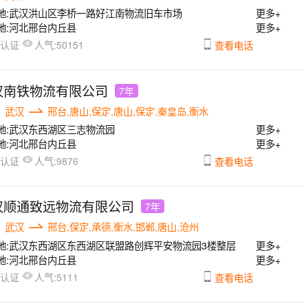
地:
武汉洪山区李桥一路好江南物流旧车市场
更多+
地:
河北邢台内丘县
更多+
人气:
已认证
50151
查看电话
汉南铁物流有限公司
7年
武汉
邢台,唐山,保定,唐山,保定,秦皇岛,衡水
地:
武汉东西湖区三志物流园
更多+
地:
河北邢台内丘县
更多+
人气:
已认证
9876
查看电话
汉顺通致远物流有限公司
7年
武汉
邢台,保定,承德,衡水,邯郸,唐山,沧州
地:
武汉东西湖区东西湖区联盟路创辉平安物流园3楼整层
更多+
地:
河北邢台内丘县
更多+
人气:
已认证
5111
查看电话