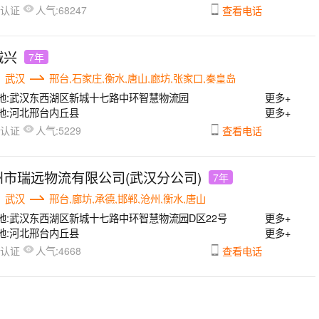
人气:
已认证
68247
查看电话
诚兴
7年
武汉
邢台,石家庄,衡水,唐山,廊坊,张家口,秦皇岛
地:
武汉东西湖区新城十七路中环智慧物流园
更多+
地:
河北邢台内丘县
更多+
人气:
已认证
5229
查看电话
州市瑞远物流有限公司(武汉分公司)
7年
武汉
邢台,廊坊,承德,邯郸,沧州,衡水,唐山
地:
武汉东西湖区新城十七路中环智慧物流园D区22号
更多+
地:
河北邢台内丘县
更多+
人气:
已认证
4668
查看电话