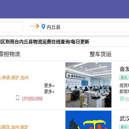
洲区到邢台内丘县物流运费在线查询/每日更新
零担物流
整车货运
奋
,承德,保定,沧州
更多+
揽货
更多+
卸货
武
石家庄,沧州,保定