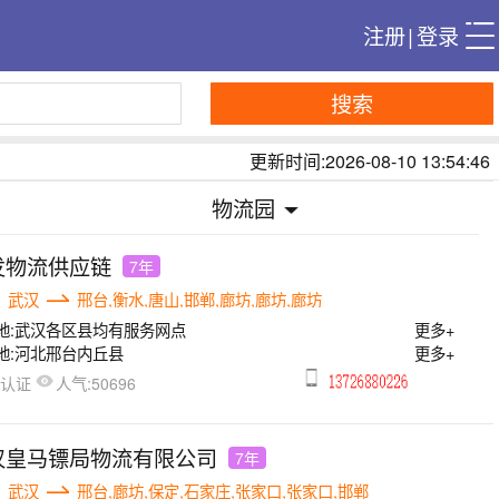
注册
|
登录
搜索
更新时间:2026-08-10 13:54:46
物流园
发物流供应链
7年
武汉
邢台,衡水,唐山,邯郸,廊坊,廊坊,廊坊
地:
武汉各区县均有服务网点
更多+
地:
河北邢台内丘县
更多+
人气:
已认证
50696
汉皇马镖局物流有限公司
7年
武汉
邢台,廊坊,保定,石家庄,张家口,张家口,邯郸