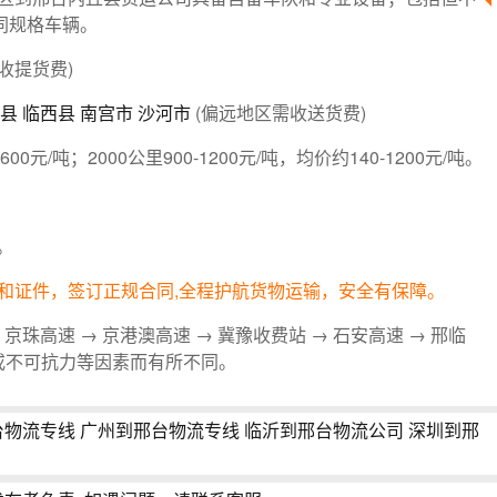
不同规格车辆。
收提货费)
县
临西县
南宫市
沙河市
(偏远地区需收送货费)
-600元/吨；2000公里900-1200元/吨，均价约140-1200元/吨。
。
和证件，签订正规合同,全程护航货物运输，安全有保障。
 京珠高速 → 京港澳高速 → 冀豫收费站 → 石安高速 → 邢临
或不可抗力等因素而有所不同。
台物流专线
广州到邢台物流专线
临沂到邢台物流公司
深圳到邢