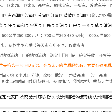
13米、13米75、17米5、高栏车、厢式货车、平板车、冷藏车等
山区
东西湖区
汉南区
蔡甸区
江夏区
黄陂区
新洲区
(偏远地区需
尧县
任县
南和县
宁晋县
巨鹿县
新河县
广宗县
平乡县
威县
清河
；500公里250-300元/吨；700公里360-430元/吨；1000公里500
运输距离、货物类型和季节等因素有所不同，仅供参考。
货地物流站→目的地物流站→送货上门/自提→验货签收→开票等
优先筛选平台正规靠谱、会员认证的优质服务商，索要有效资质
间大约10小时24分钟，途经：
武汉
→ 岱黄高速 → 汉十高速 →
。具体运输时间可能因节假日、交通情况、货物类型、季节天气
保定
张家口
承德
沧州
廊坊
衡水
长沙到邢台物流专线
杭州到邢