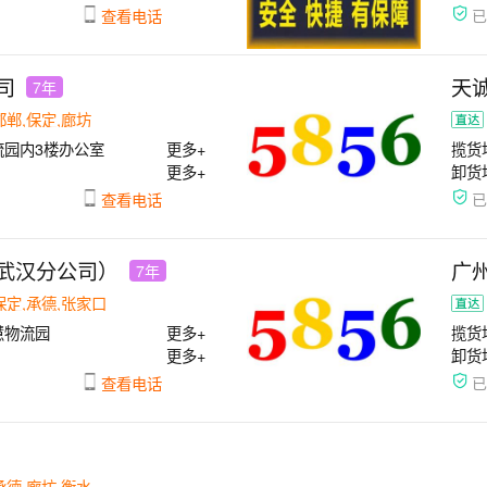
查看电话
司
天
7年
邯郸,保定,廊坊
流园内3楼办公室
更多+
揽货
更多+
卸货
查看电话
武汉分公司）
广
7年
保定,承德,张家口
慧物流园
更多+
揽货
更多+
卸货
查看电话
承德,廊坊,衡水