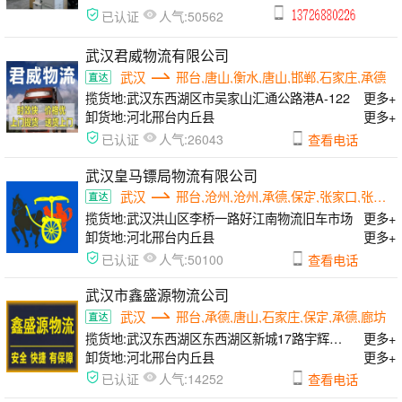
人气:
已认证
50562
武汉君威物流有限公司
武汉
邢台,唐山,衡水,唐山,邯郸,石家庄,承德
揽货地:
武汉东西湖区市吴家山汇通公路港A-122
更多+
卸货地:
河北邢台内丘县
更多+
人气:
已认证
26043
查看电话
武汉皇马镖局物流有限公司
武汉
邢台,沧州,沧州,承德,保定,张家口,张家口
揽货地:
武汉洪山区李桥一路好江南物流旧车市场
更多+
卸货地:
河北邢台内丘县
更多+
人气:
已认证
50100
查看电话
武汉市鑫盛源物流公司
武汉
邢台,承德,唐山,石家庄,保定,承德,廊坊
揽货地:
武汉东西湖区东西湖区新城17路宇辉物流园
更多+
卸货地:
河北邢台内丘县
更多+
人气:
已认证
14252
查看电话