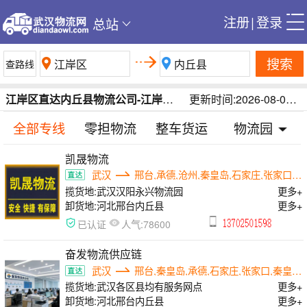
注册
|
登录
总站
搜索
江岸区直达内丘县物流公司-江岸区到内丘县物流专线-武汉江岸区到邢台内丘县物流运费在线查询/每日更新
更新时间:2026-08-09 02:25:10
全部专线
零担物流
整车货运
物流园
凯晟物流
武汉
邢台,承德,沧州,秦皇岛,石家庄,张家口,廊坊
揽货地:
武汉汉阳永兴物流园
更多+
卸货地:
河北邢台内丘县
更多+
人气:
已认证
78600
奋发物流供应链
武汉
邢台,秦皇岛,承德,石家庄,张家口,秦皇岛,石家庄
揽货地:
武汉各区县均有服务网点
更多+
卸货地:
河北邢台内丘县
更多+