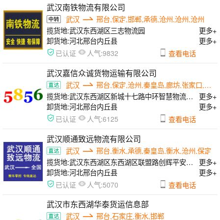
武汉南铁物流有限公司
武汉
邢台,保定,邯郸,承德,沧州,沧州,沧州
揽货地:
武汉东西湖区三志物流园
更多+
卸货地:
河北邢台内丘县
更多+
人气:
已认证
9832
查看电话
武汉嘉信众诚货物运输有限公司
武汉
邢台,保定,沧州,秦皇岛,廊坊,张家口,衡水
揽货地:
武汉东西湖区新城十七路中环智慧物流园大库16号
更多+
卸货地:
河北邢台内丘县
更多+
人气:
已认证
6125
查看电话
武汉顺通致远物流有限公司
武汉
邢台,衡水,承德,秦皇岛,衡水,沧州,保定
揽货地:
武汉东西湖区东西湖区联盟路创辉平安物流园3楼整层
更多+
卸货地:
河北邢台内丘县
更多+
人气:
已认证
5070
查看电话
武汉市东西湖华泰货运信息部
武汉
邢台,石家庄,衡水,邯郸