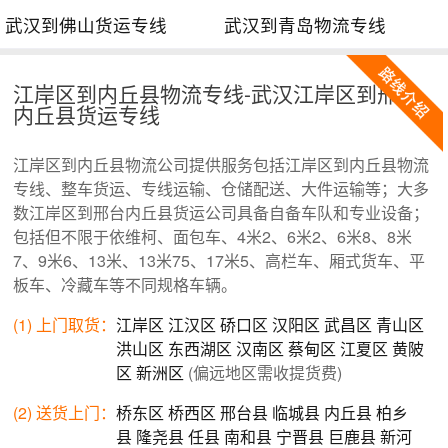
武汉到佛山货运专线
武汉到青岛物流专线
江岸区到内丘县物流专线-武汉江岸区到邢台
内丘县货运专线
江岸区到内丘县物流公司提供服务包括江岸区到内丘县物流
专线、整车货运、专线运输、仓储配送、大件运输等；大多
数江岸区到邢台内丘县货运公司具备自备车队和专业设备；
包括但不限于依维柯、面包车、4米2、6米2、6米8、8米
7、9米6、13米、13米75、17米5、高栏车、厢式货车、平
板车、冷藏车等不同规格车辆。
(1) 上门取货：
江岸区
江汉区
硚口区
汉阳区
武昌区
青山区
洪山区
东西湖区
汉南区
蔡甸区
江夏区
黄陂
区
新洲区
(偏远地区需收提货费)
(2) 送货上门：
桥东区
桥西区
邢台县
临城县
内丘县
柏乡
县
隆尧县
任县
南和县
宁晋县
巨鹿县
新河