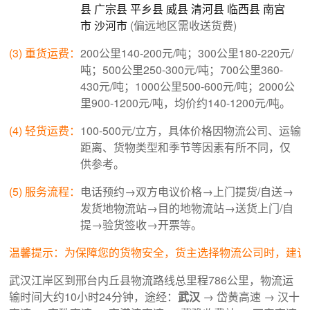
县
广宗县
平乡县
威县
清河县
临西县
南宫
市
沙河市
(偏远地区需收送货费)
(3) 重货运费：
200公里140-200元/吨；300公里180-220元/
吨；500公里250-300元/吨；700公里360-
430元/吨；1000公里500-600元/吨；2000公
里900-1200元/吨，均价约140-1200元/吨。
(4) 轻货运费：
100-500元/立方，具体价格因物流公司、运输
距离、货物类型和季节等因素有所不同，仅
供参考。
(5) 服务流程：
电话预约→双方电议价格→上门提货/自送→
发货地物流站→目的地物流站→送货上门/自
提→验货签收→开票等。
温馨提示：为保障您的货物安全，货主选择物流公司时，建议
武汉江岸区到邢台内丘县物流路线总里程786公里，物流运
输时间大约10小时24分钟，途经：
武汉
→ 岱黄高速 → 汉十